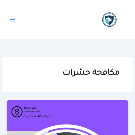
خطي
لى
لمحتوى
مكافحة حشرات