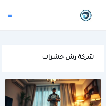
خطي
لى
لمحتوى
شركة رش حشرات