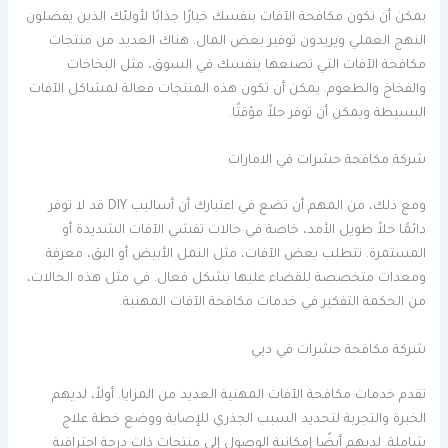
يمكن أن تكون مكافحة الآفات بنفسك خيارًا جذابًا لأولئك الذين يفضلون
النهج العملي ويريدون توفير بعض المال. هناك العديد من منتجات
مكافحة الآفات التي تصنعها بنفسك في السوق، مثل البخاخات
والفخاخ والطعوم. يمكن أن تكون هذه المنتجات فعالة لمشاكل الآفات
البسيطة ويمكن أن توفر حلاً مؤقتًا.
شركة مكافحة حشرات في الامارات
ومع ذلك، من المهم أن تضع في اعتبارك أن أساليب DIY قد لا توفر
دائمًا حلاً طويل الأمد، خاصة في حالات تفشي الآفات الشديدة أو
المستمرة. تتطلب بعض الآفات، مثل النمل الأبيض أو البق، معرفة
ومعدات متخصصة للقضاء عليها بشكل فعال. في مثل هذه الحالات،
من الحكمة التفكير في خدمات مكافحة الآفات المهنية.
شركة مكافحة حشرات في دبي
تقدم خدمات مكافحة الآفات المهنية العديد من المزايا. أولاً، لديهم
الخبرة والتجربة لتحديد السبب الجذري للإصابة ووضع خطة علاج
شاملة. لديهم أيضًا إمكانية الوصول إلى منتجات ذات درجة احترافية