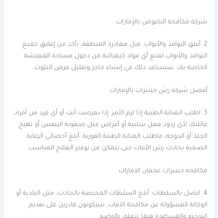
شركة مكافحة الباعوض بالإمارات
2. أغلق النوافذ والأبواب: قبل مغادرة المنطقة، تأكد من إغلاق جميع
النوافذ والأبواب لمنع أي مواد كيميائية من دخول مساحة المعيشة
الخاصة بك. سيساعد ذلك في إنشاء حاجز وتقليل فرص التلوث.
أفضل شركة رش حشرات بالإمارات
3. اطلب العناية الطبية إذا لزم الأمر: إذا تعرضت أنت أو أي فرد من أفراد
عائلتك لأي ردود فعل سلبية أو أعراض مثل صعوبة التنفس أو تهيج
الجلد أو الدوخة، فاطلب العناية الطبية الفورية. أبلغ أخصائي الرعاية
الصحية بحادث رش الآفات حتى يتمكن من توفير العلاج المناسب.
مكافحة حشرات عجمان الامارات
4. اتصل بالسلطات: أبلغ السلطات المختصة بالحادث، مثل البلدية أو
الوكالة المسؤولة عن مكافحة الآفات. سيكونون قادرين على تقديم
التوجيه والمساعدة فيما يتعلق بالوضع.