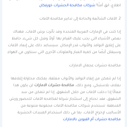
اطلاع، ابق آمنًا!
شركات مكافحة الحشرات خورفكان
2. الآفات الشائعة والحاجة إلى تدابير مكافحة الآفات
إذا كنت في الإمارات العربية المتحدة وقد تأثرت برش الآفات، فهناك
بعض الأشياء التي يجب عليك القيام بها. أولاً وقبل كل شيء، حافظ
على إغلاق النوافذ والأبواب قدر الإمكان. سيساعد ذلك على إبعاد الآفات
وسيقلل أيضًا من كمية الغبار والملوثات الأخرى التي ستكون في الهواء.
مكافحة حشرات عجمان الامارات
إذا لم تتمكن من إبقاء النوافذ والأبواب مغلقة، يمكنك محاولة إغلاقها
بغلاف بلاستيكي. ومع ذلك،
مكافحة حشرات الامارات
لن يكون هذا
فعالًا إذا دخلت الآفات من خلال الشقوق. إذا لم تتمكن من سد
الشقوق، فقد تحتاج إلى استئجار شركة لمكافحة الآفات للحضور ورش
المنطقة. تستخدم شركات مكافحة الآفات مجموعة متنوعة من
الأساليب لإخراج الآفات، بما في ذلك استخدام المبيدات الحشرية
مكافحة حشرات أم القيوين بالامارات