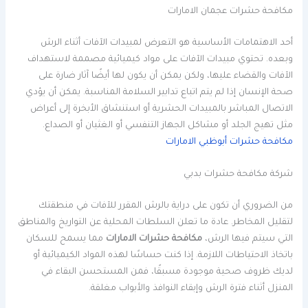
مكافحة حشرات عجمان الامارات
أحد الاهتمامات الأساسية هو التعرض لمبيدات الآفات أثناء الرش
وبعده. تحتوي مبيدات الآفات على مواد كيميائية مصممة لاستهداف
الآفات والقضاء عليها، ولكن يمكن أن يكون لها أيضًا آثار ضارة على
صحة الإنسان إذا لم يتم اتباع تدابير السلامة المناسبة. يمكن أن يؤدي
الاتصال المباشر بالمبيدات الحشرية أو استنشاق الأبخرة إلى أعراض
مثل تهيج الجلد أو مشاكل الجهاز التنفسي أو الغثيان أو الصداع.
مكافحة حشرات أبوظبي الامارات
شركة مكافحة حشرات بدبي
من الضروري أن تكون على دراية بالرش المقرر للآفات في منطقتك
لتقليل المخاطر. عادة ما تعلن السلطات المحلية عن التواريخ والمناطق
التي سيتم فيها الرش،
مكافحة حشرات الامارات
مما يسمح للسكان
باتخاذ الاحتياطات اللازمة. إذا كنت حساسًا لهذه المواد الكيميائية أو
لديك ظروف صحية موجودة مسبقًا، فمن المستحسن البقاء في
المنزل أثناء فترة الرش وإبقاء النوافذ والأبواب مغلقة.