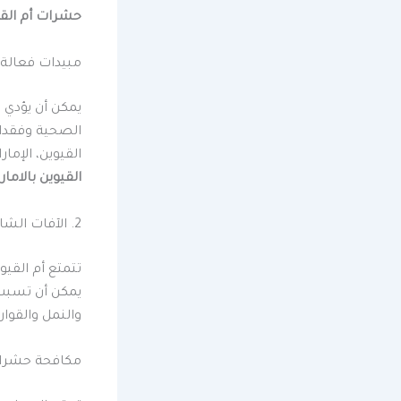
حشرات أم القي
مبيدات فعالة 
يمكن أن يؤدي 
الصحية وفقدان
القيوين، الإما
القيوين بالامار
2. الآفات الشائعة الموجودة في أم القيوين
تتمتع أم القيو
يمكن أن تسبب 
والنمل والقوا
مكافحة حشرات