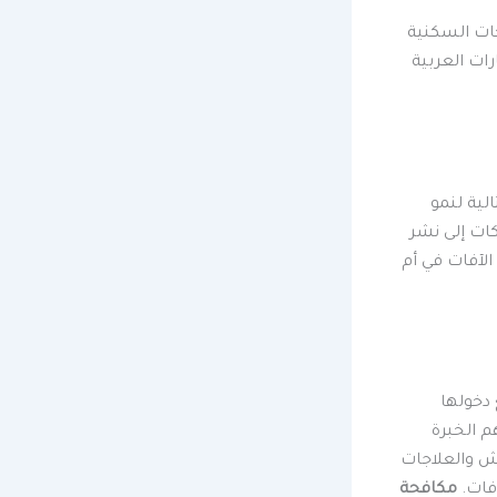
حات السكنية
رات العربية
لية لنمو
ات إلى نشر
لآفات في أم
 دخولها
م الخبرة
يش والعلاجات
فات.
مكافحة