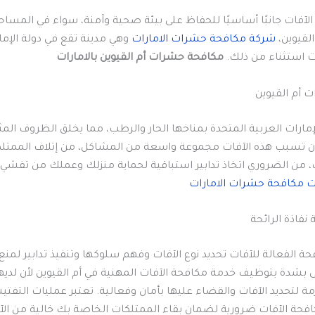
الآفات جانبًا أساسيًا للحفاظ على بيئة صحية وآمنة، سواء في المسا
 القيوين،
شركة مكافحة حشرات الامارات
وهي مدينة تقع في دولة الإما
ت استثناء من ذلك.
مكافحة حشرات أم القيوين بالامارات
 أم القيوين
مارات العربية المتحدة بمناخها الحار والرطب، مما يخلق الظروف المثا
أن تسبب هذه الآفات مجموعة واسعة من المشاكل، من إتلاف الممتلك
، من الضروري اتخاذ تدابير استباقية لحماية منزلك وعملك من تفشي ا
 مكافحة حشرات الامارات
نفاذة الرائحة
ة الفعالة للآفات تحديد نوع الآفات وفهم سلوكها وتنفيذ تدابير لمنع
ى بشدة بتوظيف خدمة مكافحة الآفات المهنية في أم القيوين لأن لديه
مة لتحديد الآفات والقضاء عليها بأمان وفعالية. تعتبر عمليات التفت
فحة الآفات ضرورية لضمان بقاء الممتلكات الخاصة بك خالية من الآ