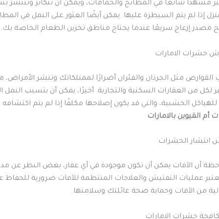
ر مشهدًا شائعًا في المطابخ والحمامات، ويمكن أن تتكاثر وتنتشر ب
نزل إذا لم يتم السيطرة عليها. يمكن أيضًا العثور على النمل في المطا
 مصدر إزعاج سريعًا عندما يجتاح مناطق تخزين الطعام الخاصة بك.
ش حشرات الامارات
القوارض مثل الجرذان والفئران أضرارًا لممتلكاتك وتنشر الأمراض، م
 لكل من العقارات السكنية والتجارية. أخيرًا، يمكن أن يتسبب النمل 
هياكل الخشبية، والتي قد يكون إصلاحها مكلفًا إذا لم يتم اكتشافه مب
أم القيوين بالامارات
ن انتشار الحشرات
ظة أن الآفات يمكن أن تكون موجودة في أي عقار، بغض النظر عن مدى
 تعتبر عمليات التفتيش والعلاجات المنتظمة للآفات ضرورية للحفاظ ع
ية من الآفات وحماية صحة عائلتك وسلامتها.
افحة حشرات الامارات