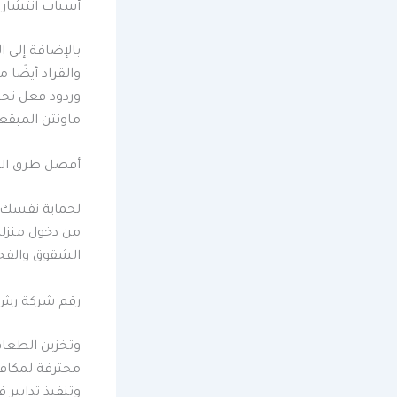
أسباب انتشار 
بالإضافة إلى 
والقراد أيضًا
وردود فعل تحس
ماونتن المبقع
أفضل طرق الق
لحماية نفسك و
من دخول منزل
الشقوق والفجو
رقم شركة رش 
وتخزين الطعام
محترفة لمكافح
وتنفيذ تدابير 