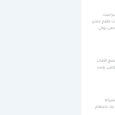
براغيث
دوث طفح جلدي
وحمى روكي
منع الآفات
فوضى، وسد
بشركة
بك بانتظام