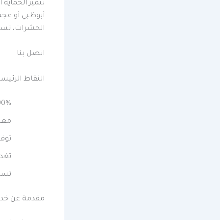
تتميز الحماية
أبوظبي أو عجم
الحشرات، تستخ
اتصل بنا
النقاط الرئيس
90% من المنازل في الإمارات تعمل كموائل للحش
معدل ن
توفر ال
تغط
تست
مقدمة عن خدم