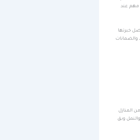
 مهم عند
فضل خبرتها
 والضمانات
شر العديد من أنواع الحشرات في المنازل. الإحصائيات تُظهر أن 90٪ من المنازل
والنمل وبق