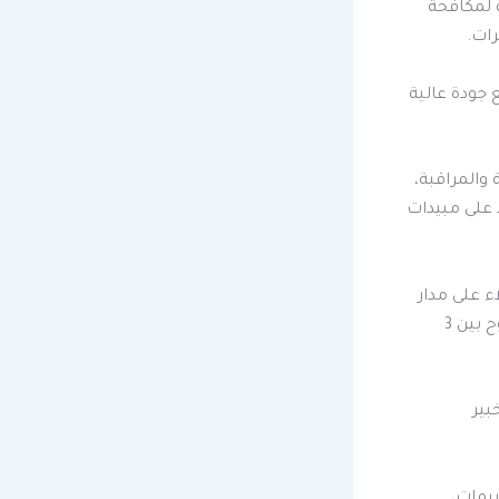
 لمكافحة
ات.
 جودة عالية
والمراقبة،
 على مبيدات
 على مدار
اليوم لاستقبال الاتصالات والاستفسارات. كما تقدم ضمانًا على أعمالها لفترات تتراوح بين 3
بير
ييمات،